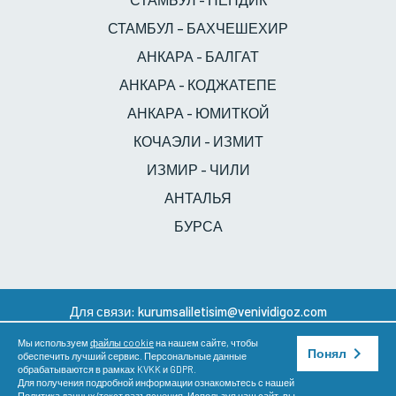
СТАМБУЛ – БАХЧЕШЕХИР
АНКАРА - БАЛГАТ
АНКАРА - КОДЖАТЕПЕ
АНКАРА - ЮМИТКОЙ
КОЧАЭЛИ - ИЗМИТ
ИЗМИР - ЧИЛИ
АНТАЛЬЯ
БУРСА
Для связи:
kurumsaliletisim@venividigoz.com
Copyright ©
Группа Veni Vidi Eye
20.07.2026. Все права
Мы используем
файлы cookie
на нашем сайте, чтобы
защищены.
Понял
обеспечить лучший сервис. Персональные данные
К
обрабатываются в рамках KVKK и GDPR.
Для получения подробной информации ознакомьтесь с нашей
Политика данных/текст разъяснения
. Используя наш сайт, вы