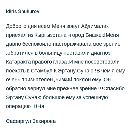
Idiris Shukurov
Доброго дня всем!Меня зовут Абдималик
приехал из Кыргызстана -город Бишкек!Меня
давно беспокоило,настораживала мое зрение
,обратился в больницу поставили диагноз
Катаракта правого глаза .И мне посоветовали
поехать в Стамбул К Эртану Сунаю !В чем я ему
очень признателен ,низкий поклон ему .Он
обратно вернул мне прежнее зрение !!!Спасибо
Эртану Сунаю большое ему за успешную
операцию !!!На
Сафаргул Закирова