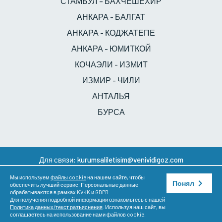
СТАМБУЛ – БАХЧЕШЕХИР
АНКАРА - БАЛГАТ
АНКАРА - КОДЖАТЕПЕ
АНКАРА - ЮМИТКОЙ
КОЧАЭЛИ - ИЗМИТ
ИЗМИР - ЧИЛИ
АНТАЛЬЯ
БУРСА
Для связи:
kurumsaliletisim@venividigoz.com
Copyright ©
Группа Veni Vidi Eye
20.07.2026. Все права
Мы используем
файлы cookie
на нашем сайте, чтобы
защищены.
Понял
обеспечить лучший сервис. Персональные данные
К
обрабатываются в рамках KVKK и GDPR.
Для получения подробной информации ознакомьтесь с нашей
Политика данных/текст разъяснения
. Используя наш сайт, вы
CALL_NOW
WHATSAPP
соглашаетесь на использование нами файлов cookie.