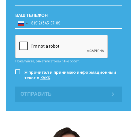
ВАШ ТЕЛЕФОН
Пожалуйста, отметьте это как "Я не робот".
Я прочитал и принимаю информационный
текст о
KVKK
.
ОТПРАВИТЬ