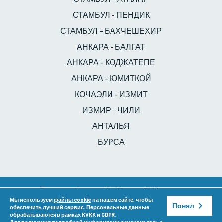
СТАМБУЛ - ПЕНДИК
СТАМБУЛ – БАХЧЕШЕХИР
АНКАРА - БАЛГАТ
АНКАРА - КОДЖАТЕПЕ
АНКАРА - ЮМИТКОЙ
КОЧАЭЛИ - ИЗМИТ
ИЗМИР - ЧИЛИ
АНТАЛЬЯ
БУРСА
Для связи:
kurumsaliletisim@venividigoz.com
Copyright ©
Группа Veni Vidi Eye
20.07.2026. Все права
Мы используем
файлы cookie
на нашем сайте, чтобы
Понял
обеспечить лучший сервис. Персональные данные
защищены.
обрабатываются в рамках KVKK и GDPR.
К
Для получения подробной информации ознакомьтесь с