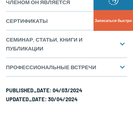
ЧЛЕНОМ ОН ЯВЛЯЕТСЯ
СЕРТИФИКАТЫ
Записаться быстро
Область специализации
СЕМИНАР, СТАТЬИ, КНИГИ И
< /strong>Заболевания глаз, катаракта и
ПУБЛИКАЦИИ
рефракционная хирургия, блефаропластика,
ботокс, пломбирование, косоглазие, DSR,
птеригиум, медицинская сетчатка
ПРОФЕССИОНАЛЬНЫЕ ВСТРЕЧИ
PUBLISHED_DATE: 04/03/2024
UPDATED_DATE: 30/04/2024