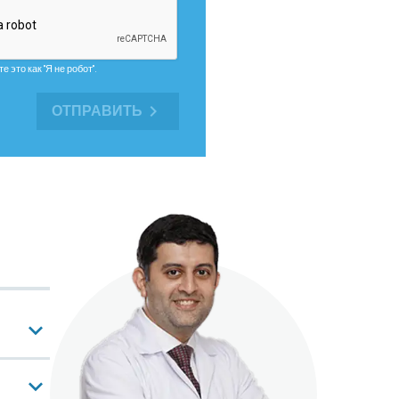
 это как "Я не робот".
ОТПРАВИТЬ