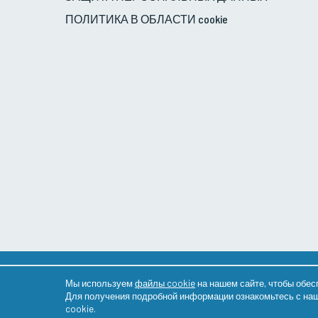
ПОЛИТИКА В ОБЛАСТИ cookie
Copyright ©
Группа Veni Vidi Eye
20.07.2026. Все пра
Мы используем
файлы cookie
на нашем сайте, чтобы обес
Для получения подробной информации ознакомьтесь с на
cookie.