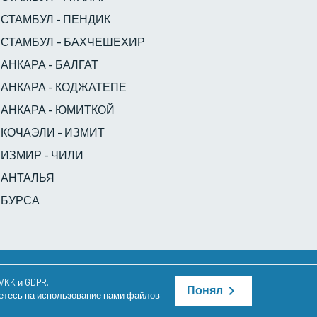
СТАМБУЛ - ПЕНДИК
СТАМБУЛ – БАХЧЕШЕХИР
АНКАРА - БАЛГАТ
АНКАРА - КОДЖАТЕПЕ
АНКАРА - ЮМИТКОЙ
КОЧАЭЛИ - ИЗМИТ
ИЗМИР - ЧИЛИ
АНТАЛЬЯ
БУРСА
Для связи:
kurumsaliletisim@venividigoz.com
VKK и GDPR.
Понял
аетесь на использование нами файлов