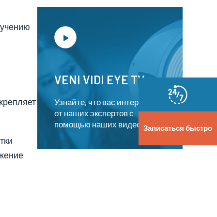
лучению
VENI VIDI EYE TV
укрепляет
Узнайте, что вас интересует,
от наших экспертов с
помощью наших видео.
Записаться быстро
тки
бжение